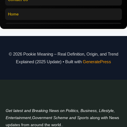
Pookie Meaning in Malayalam
Home
Pookie Meaning in Different Languages
Pookie Meaning in Hindi 2025
Pookie Meaning Explained
Modern Slang Meaning Guide
© 2026 Pookie Meaning – Real Definition, Origin, and Trend
Explained (2025 Update)
• Built with
GeneratePress
About Us
Contact Us
Get latest and Breaking News on Politics, Business, Lifestyle,
Entertainment,Goverment Scheme and Sports
along with News
updates from around the world..