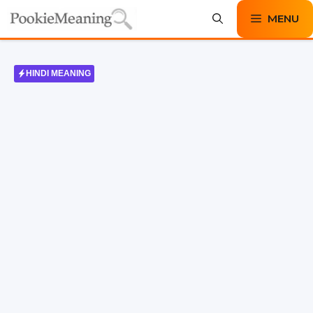
Skip
MENU
to
content
HINDI MEANING